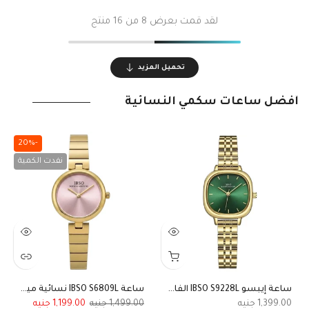
لقد قمت بعرض
8
من 16 منتج
تحميل المزيد
أفضل ساعات سكمي النسائية
-20%
نفدت الكمية
ساعة إيبسو IBSO S9228L الفاخرة للنساء بقرص مربع انسيابي ذهبي وميناء أخضر زمردي
ساعة IBSO S6809L نسائية مينيمالست ذهبي بسوار ستيل رفيع
1,199.00
1,499.00
1,399.00