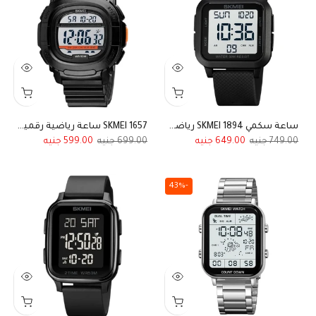
ساعة سكمي SKMEI 1894 رياضية ضد الماء ديجيتال أسود مع شاشه واضحة
SKMEI 1657 ساعة رياضية رقمية مربعة متعددة الوظائف مع عداد للوقت مقاومة للماء
599.00
699.00
649.00
749.00
-43%