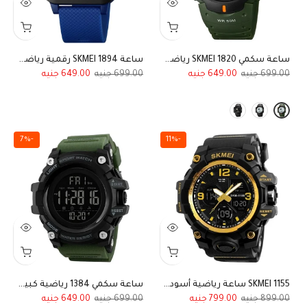
ساعة سكمي SKMEI 1820 رياضية مقاومة للماء إصدار رجل الفضاء المبتكر
ساعة SKMEI 1894 رقمية رياضية مقاومة للماء متعددة الوظائف منبه ساعة ايقاف تقويم للجنسين بمينا داكن، أزرق
649.00
699.00
649.00
699.00
-7%
-11%
SKMEI 1155 ساعة رياضية أسود وذهبي
ساعة سكمي 1384 رياضية كبيره ضد الماء بستايل تاكتيكال
649.00
699.00
799.00
899.00