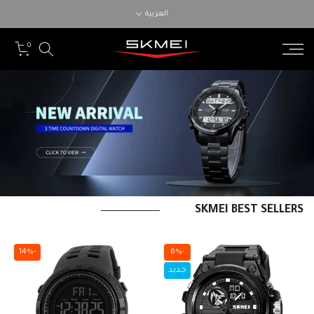
الانتقال
العربية
إلى
المحتوى
0
SKMEI BEST SELLERS
-14%
-6%
جديد