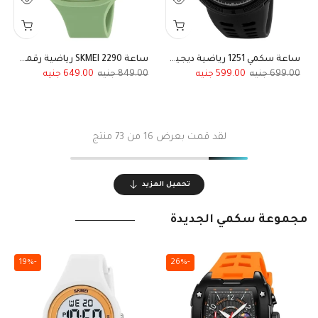
ساعة سكمي 1251 رياضية ديجيتال أسود ميناء أبيض
ساعة SKMEI 2290 رياضية رقمية مقاومة للماء اخضر مينت جريين رياضي للجنسين بسوار مطاطي
649.00
849.00
599.00
699.00
لقد قمت بعرض
16
من 73 منتج
تحميل المزيد
مجموعة سكمي الجديدة
-19%
-26%