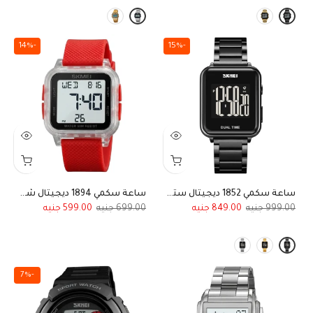
-14%
-15%
ساعة سكمي 1852 ديجيتال ستيل ريترو مقاومة للماء
ساعة سكمي 1894 ديجيتال شبابية إطار شفاف وأستيك أحمر
599.00
699.00
849.00
999.00
-7%