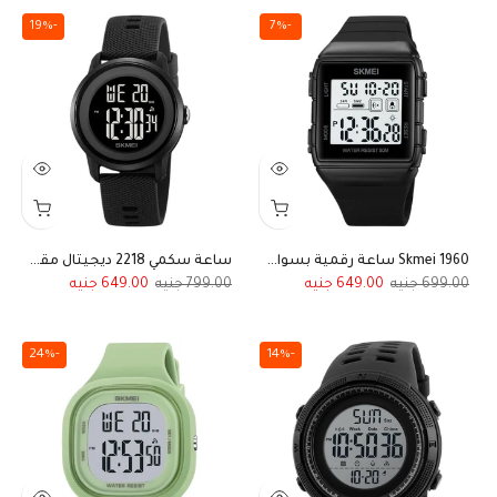
-19%
-7%
Skmei 1960 ساعة رقمية بسوار سيليكون ساعة يد رياضية متعددة الوظائف - أسود
ساعة سكمي 2218 ديجيتال مقاومة للماء باللون الأسود الكامل للأولاد والبنات
649.00
799.00
649.00
699.00
-24%
-14%