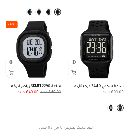
-24%
ساعة سكمي 2440 ديجيتال مربعة رياضية مقاومة للماء
ساعة SKMEI 2290 رياضية رقمية مقاومة للماء بلون اسود وميناء واضح للجنسين بسوار مطاطي
649.00
849.00
699.00
لقد قمت بعرض
8
من 93 منتج