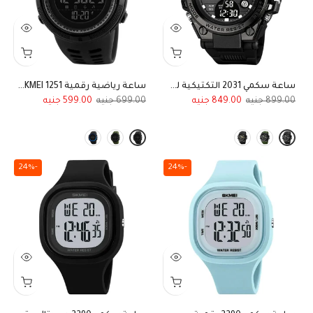
ساعة سكمي 2031 التكتيكية للرجال بشاشة مزدوجة (أنالوج وديجيتال)
ساعة رياضية رقمية SKMEI 1251 بسوار من المطاط السيليكوني باللون الأسود
599.00
699.00
849.00
899.00
-24%
-24%