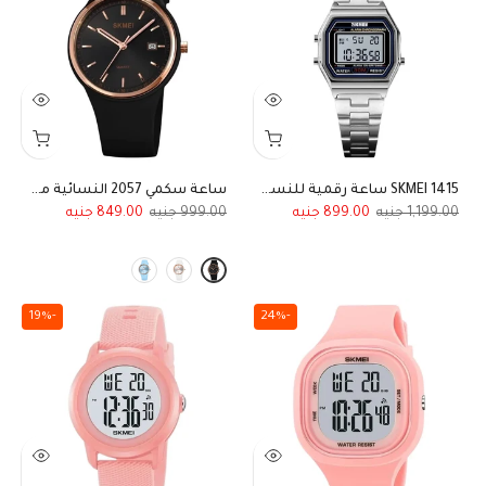
SKMEI 1415 ساعة رقمية للنساء مقاومه للماء اسوره فضي
ساعة سكمي 2057 النسائية مقاومة للماء بعقارب وسوار سيليكون
849.00
999.00
899.00
1,199.00
-19%
-24%