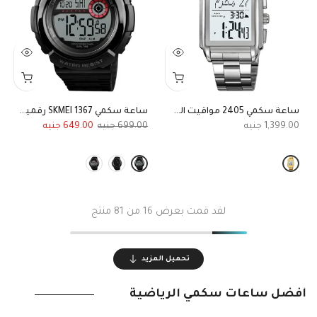
ساعة سكمي 2405 مواقيت الصلاة ديجيتال ستيل بالكامل
ساعة سكمي SKMEI 1367 رقميه رياضية ضد الماء للرجال بمهام متعددة
649.00
699.00
1,399.00
لقد قمت بعرض
16
من 81 منتج
تحميل المزيد
أفضل ساعات سكمي الرياضية