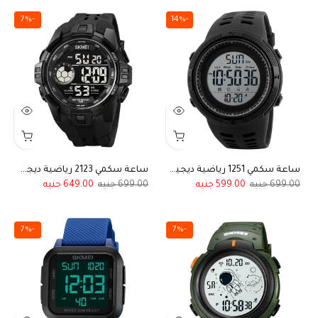
-7%
-14%
ساعة سكمي 1251 رياضية ديجيتال أسود ميناء أبيض
ساعة سكمي 2123 رياضية ديجيتال رجالي أسود بالكامل
649.00
699.00
599.00
699.00
-7%
-7%