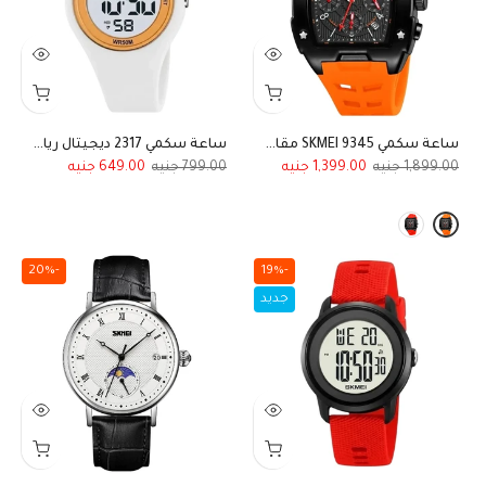
ساعة سكمي SKMEI 9345 مقاومه للماء رياضية فاخرة للرجال كرونوغراف بستايل ريتشارد الفخم
ساعة سكمي 2317 ديجيتال رياضية مقاومة للماء باللون الأبيض للنساء والبنات
649.00
799.00
1,399.00
1,899.00
-20%
-19%
جديد