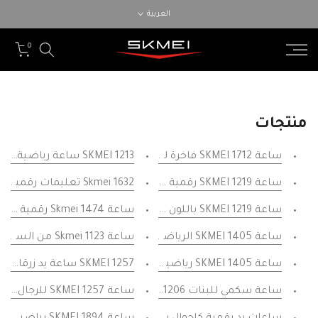
الانتقال
العربية
إلى
المحتوى
0
منتجات
ساعة SKMEI 1712 فاخرة للرجال من الفولاذ المقاوم للصدأ المصقول مقاومة للماء متعددة الوظائف ساعة رسمية للرجال
SKMEI 1213 ساعة رياضية رقمية متعددة الوظائف، قوس قزح متعدد الوظائف، مع إيقاف منبه LED
ساعة SKMEI 1219 رقمية {ياضية بلون ذهبي نرويجي بإضاءة LED ملونة
Skmei 1632 تعليمات رقمية Led ساعات رياضية Pu Band يابانية مقاومة للصدمات ساعة الاتصال الهاتفي الأسود
ساعة SKMEI 1219 باللون الفضي العسكري باللون الفضي مع إضاءة LED
ساعة Skmei 1474 رقمية متعددة الوظائف للنساء من الكريستال الأسود مقاومة للماء من الفولاذ المقاوم للصدأ
ساعة SKMEI 1405 الرياضية الرقمية الزرقاء الأصلية ساعات كاجوال تعمل بالطاقة الشمسية المضيئة
ساعة Skmei 1123 من الستانلس ستيل باللون الأسود للرجال، ساعة يد رقمية نسائية مقاومة للماء، منبه وساعة إيقاف، رياضية
ساعة SKMEI 1405 رياضية رقمية باللون الأخضر ساعات أصلية تعمل بالطاقة الشمسية الحربية
SKMEI 1257 ساعة يد زرقاء للرجال ساعات منبه LED متعددة الوظائف
ساعة سكمي للبنات 1206 ساعة رقمية بكسرات نسائية متعددة الوظائف مع عرض الوقت والتاريخ باللون الأزرق والأحمر
ساعة SKMEI 1257 للرجال والنساء، ساعة يد سوداء مع منيه LED متعددة الوظائف